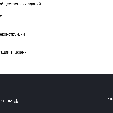
 общественных зданий
ия
реконструкции
тации в Казани
г. 
ru